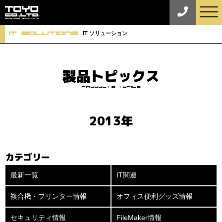
tog
nav
iT Solutions
IT ソリューション
製品トピックス
Products Topics
2013年
カテゴリー
最新一覧
IT関連
複合機・プリンター情報
オフィス便利グッズ情報
セキュリティ情報
FileMaker情報