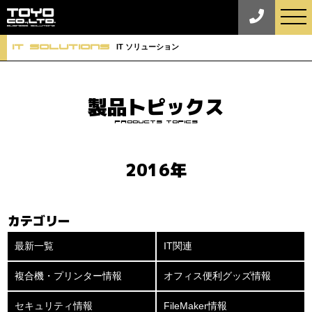
tog
nav
iT Solutions
IT ソリューション
製品トピックス
Products Topics
2016年
カテゴリー
最新一覧
IT関連
複合機・プリンター情報
オフィス便利グッズ情報
セキュリティ情報
FileMaker情報