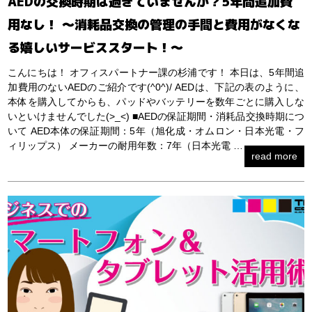
AEDの交換時期は過ぎていませんか？5年間追加費
用なし！ ～消耗品交換の管理の手間と費用がなくな
る嬉しいサービススタート！～
こんにちは！ オフィスパートナー課の杉浦です！ 本日は、5年間追
加費用のないAEDのご紹介です(^0^)/ AEDは、下記の表のように、
本体を購入してからも、パッドやバッテリーを数年ごとに購入しな
いといけませんでした(>_<) ■AEDの保証期間・消耗品交換時期につ
いて AED本体の保証期間：5年（旭化成・オムロン・日本光電・フ
ィリップス） メーカーの耐用年数：7年（日本光電 …
read more