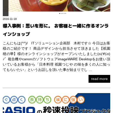
2016-11-18
導入事例：思いを形に。 お客様と一緒に作るオンラ
インショップ
こんにちは(^^)/ ITソリューション企画部 木村です☆ 今日はお客
様のご紹介です！ 商品デザインから担当させて頂きました【祇園
穂の華】様のオンラインショップがオープンいたしました(o≧∀≦o)
ﾉﾞ 複合機やcanonのソフトウェアimageWARE Desktopをお使い頂
いているお客様から「日本料理 祇園つじや の味を多くの人に知っ
てもらいたい」というお話しを頂いた事が始まりでし …
read more