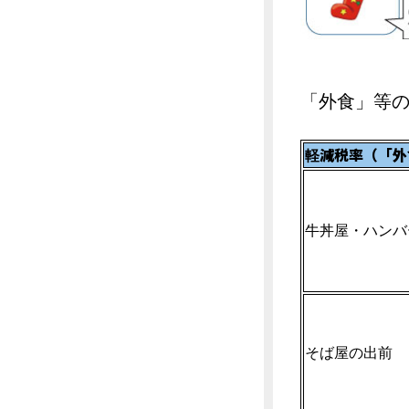
「外食」等
軽減税率（「外
牛丼屋・ハンバ
そば屋の出前