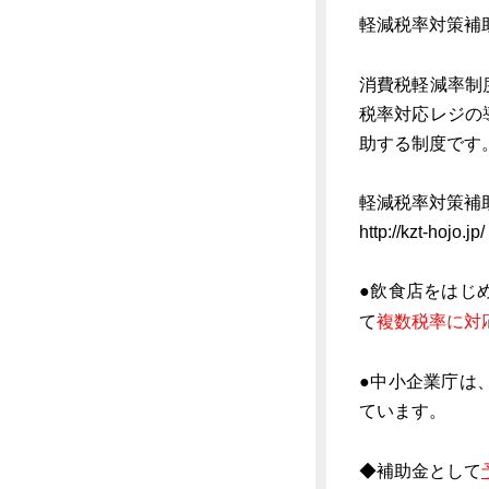
軽減税率対策補
消費税軽減率制
税率対応レジの
助する制度です
軽減税率対策補助金
http://kzt-hojo.jp/
●飲食店をはじ
て
複数税率に対
●中小企業庁は
ています。
◆補助金として