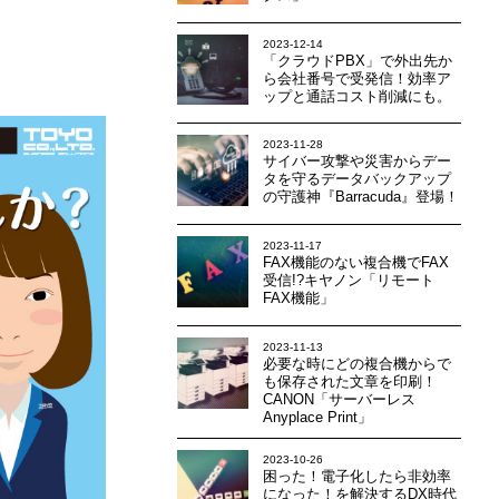
2023-12-14
「クラウドPBX」で外出先か
ら会社番号で受発信！効率ア
ップと通話コスト削減にも。
2023-11-28
サイバー攻撃や災害からデー
タを守るデータバックアップ
の守護神『Barracuda』登場！
2023-11-17
FAX機能のない複合機でFAX
受信!?キヤノン「リモート
FAX機能」
2023-11-13
必要な時にどの複合機からで
も保存された文章を印刷！
CANON「サーバーレス
Anyplace Print」
2023-10-26
困った！電子化したら非効率
になった！を解決するDX時代