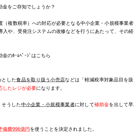
助金をご存知でしょうか？
度（複数税率）への対応が必要となる中小企業・小規模事業者
導入や、受発注システムの改修などを行うにあたって、その経
。
のﾎｰﾑﾍﾟｰｼﾞはこちら
めとした
食品を取り扱う小売店
などは「軽減税率対象品目を扱
応したレジが必要
になります。
、そうした
中小企業・小規模事業者
に対して
補助金
を出して早
予備費996億円
を使うことを決定されました。