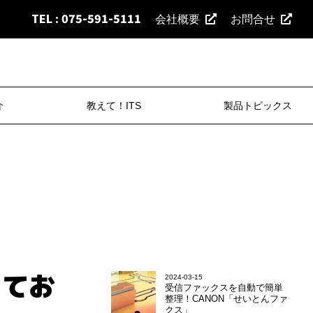
TEL : 075-591-5111
会社概要
お問合せ
介
教えて！ITS
製品トピックス
してお
2024-03-15
受信ファックスを自動で簡単
整理！CANON「せいとんファ
クス」