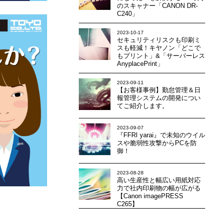
のスキャナー「CANON DR-
C240」
2023-10-17
セキュリティリスクも印刷ミ
スも軽減！キヤノン「どこで
もプリント」&「サーバーレス
AnyplacePrint」
2023-09-11
【お客様事例】勤怠管理＆日
報管理システムの開発につい
てご紹介します。
2023-09-07
『FFRI yarai』で未知のウイル
スや脆弱性攻撃からPCを防
御！
2023-08-28
高い生産性と幅広い用紙対応
力で社内印刷物の幅が広がる
【Canon imagePRESS
C265】