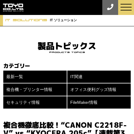
tog
nav
iT Solutions
IT ソリューション
製品トピックス
Products Topics
カテゴリー
最新一覧
IT関連
複合機・プリンター情報
オフィス便利グッズ情報
セキュリティ情報
FileMaker情報
複合機徹底比較！“CANON C2218F-
V” vs “KYOCERA 205c”【連載第3