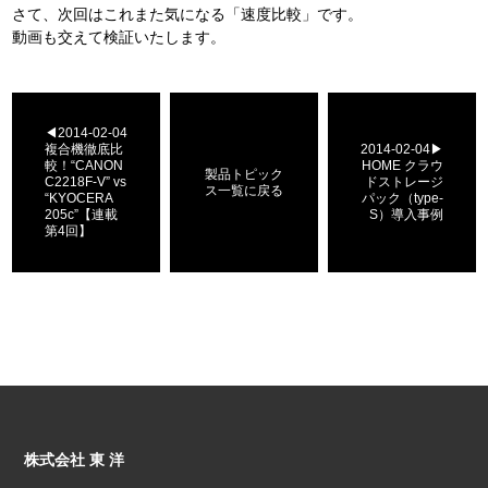
さて、次回はこれまた気になる
「速度比較」
です。
動画も交えて検証いたします。
◀2014-02-04
複合機徹底比
2014-02-04▶
較！“CANON
HOME クラウ
製品トピック
C2218F-V” vs
ドストレージ
ス一覧に戻る
“KYOCERA
パック（type-
205c”【連載
S）導入事例
第4回】
株式会社 東 洋